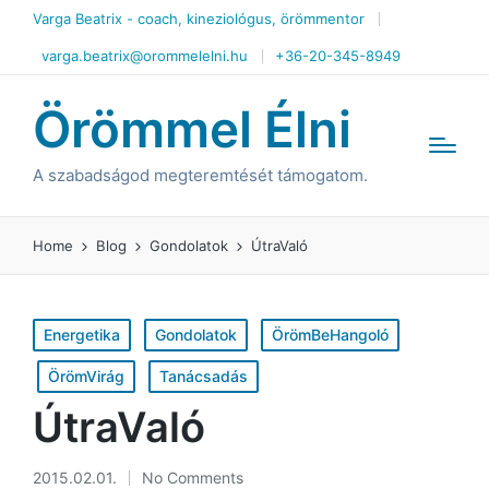
Varga Beatrix - coach, kineziológus, örömmentor
varga.beatrix@orommelelni.hu
+36-20-345-8949
Örömmel Élni
A szabadságod megteremtését támogatom.
Home
Blog
Gondolatok
ÚtraValó
Posted
Energetika
Gondolatok
ÖrömBeHangoló
in
ÖrömVirág
Tanácsadás
ÚtraValó
2015.02.01.
No Comments