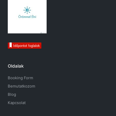
Időpontot foglalok
Oldalak
Booking Form
Bemutatkozom
Blog
Kapcsolat