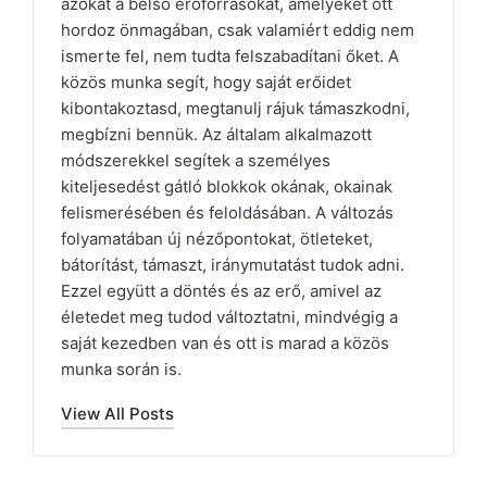
azokat a belső erőforrásokat, amelyeket ott
hordoz önmagában, csak valamiért eddig nem
ismerte fel, nem tudta felszabadítani őket. A
közös munka segít, hogy saját erőidet
kibontakoztasd, megtanulj rájuk támaszkodni,
megbízni bennük. Az általam alkalmazott
módszerekkel segítek a személyes
kiteljesedést gátló blokkok okának, okainak
felismerésében és feloldásában. A változás
folyamatában új nézőpontokat, ötleteket,
bátorítást, támaszt, iránymutatást tudok adni.
Ezzel együtt a döntés és az erő, amivel az
életedet meg tudod változtatni, mindvégig a
saját kezedben van és ott is marad a közös
munka során is.
View All Posts