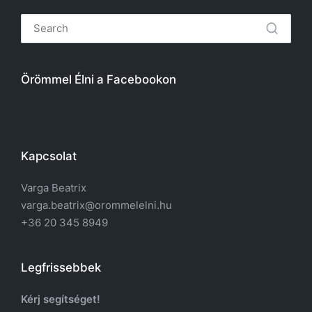
Örömmel Élni a Facebookon
Kapcsolat
Varga Beatrix
varga.beatrix@orommelelni.hu
+36 20 345 8949
Legfrissebbek
Kérj segítséget!