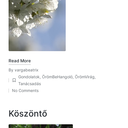
Read More
By
vargabeatrix
Posted
Gondolatok
,
ÖrömBeHangoló
,
ÖrömVirág
,
by
Posted
Tanácsadás
in
No Comments
Köszöntő