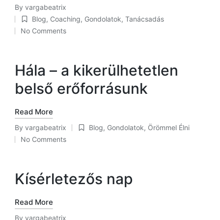
By
vargabeatrix
Posted
Blog
,
Coaching
,
Gondolatok
,
Tanácsadás
by
Posted
No Comments
in
Hála – a kikerülhetetlen
belső erőforrásunk
Read More
By
vargabeatrix
Blog
,
Gondolatok
,
Örömmel Élni
Posted
Posted
No Comments
by
in
Kísérletezős nap
Read More
By
vargabeatrix