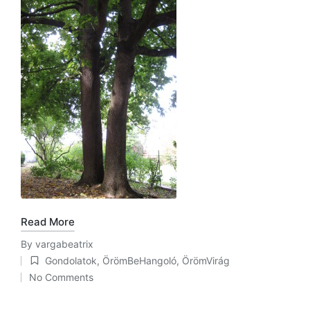
Read More
By
vargabeatrix
Posted
Gondolatok
,
ÖrömBeHangoló
,
ÖrömVirág
by
Posted
No Comments
in