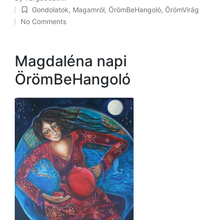
Posted
Gondolatok
,
Magamról
,
ÖrömBeHangoló
,
ÖrömVirág
by
Posted
No Comments
in
Magdaléna napi
ÖrömBeHangoló