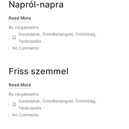
Napról-napra
Read More
By
vargabeatrix
Posted
Gondolatok
,
ÖrömBeHangoló
,
ÖrömVirág
,
by
Posted
Tanácsadás
in
No Comments
Friss szemmel
Read More
By
vargabeatrix
Posted
Gondolatok
,
ÖrömBeHangoló
,
ÖrömVirág
,
by
Posted
Tanácsadás
in
No Comments