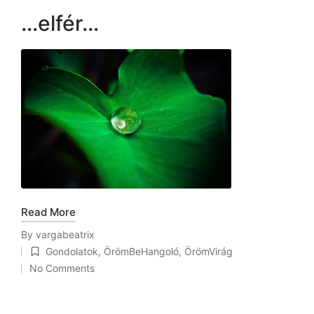
…elfér…
Read More
By
vargabeatrix
Posted
Gondolatok
,
ÖrömBeHangoló
,
ÖrömVirág
by
Posted
No Comments
in