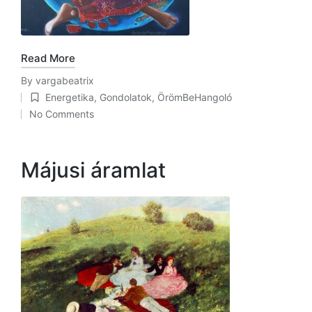
Read More
By
vargabeatrix
Posted
Energetika
,
Gondolatok
,
ÖrömBeHangoló
by
Posted
No Comments
in
Májusi áramlat