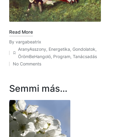
Read More
By
vargabeatrix
Posted
AranyAsszony
,
Energetika
,
Gondolatok
,
by
Posted
ÖrömBeHangoló
,
Program
,
Tanácsadás
in
No Comments
Semmi más…