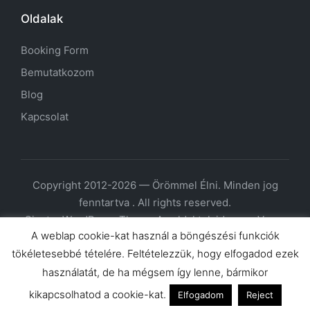
Oldalak
Booking Form
Bemutatkozom
Blog
Kapcsolat
Copyright 2012-2026 — Örömmel Élni. Minden jog
fenntartva . All rights reserved.
Sinatra WordPress Theme
Az oldal tulajdonosa Varga
A weblap cookie-kat használ a böngészési funkciók
Beatrix e.v.; székhely: 2600 Vác, Báthori Miklós u. 11/a;
tökéletesebbé tételére. Feltételezzük, hogy elfogadod ezek
nyt.szám: 34302682; adószám: 66360913-1-33;
stat.számjel: 66360913960923101; felnőttképzési
használatát, de ha mégsem így lenne, bármikor
nyt.szám: B/2020/002250; elérhetőség:
kikapcsolhatod a cookie-kat.
Elfogadom
Reject
varga.beatrix@orommelelni.hu; +36-20-345-8949