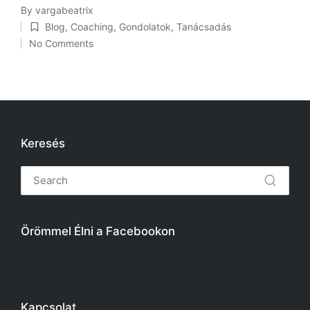
By
vargabeatrix
Posted
Blog
,
Coaching
,
Gondolatok
,
Tanácsadás
by
Posted
No Comments
in
Keresés
Örömmel Élni a Facebookon
Kapcsolat