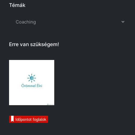
Témák
Témák
Erre van szükségem!
Időpontot foglalok