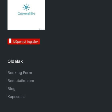
Időpontot foglalok
Oldalak
Booking Form
Bemutatkozom
Blog
Kapcsolat