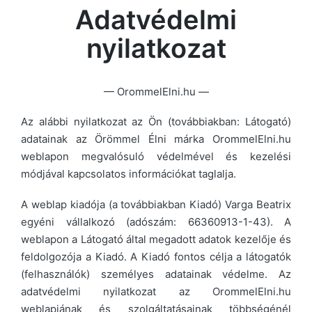
Adatvédelmi
nyilatkozat
— OrommelElni.hu —
Az alábbi nyilatkozat az Ön (továbbiakban: Látogató)
adatainak az Örömmel Élni márka OrommelElni.hu
weblapon megvalósuló védelmével és kezelési
módjával kapcsolatos információkat taglalja.
A weblap kiadója (a továbbiakban Kiadó) Varga Beatrix
egyéni vállalkozó (adószám: 66360913-1-43). A
weblapon a Látogató által megadott adatok kezelője és
feldolgozója a Kiadó. A Kiadó fontos célja a látogatók
(felhasználók) személyes adatainak védelme. Az
adatvédelmi nyilatkozat az OrommelElni.hu
weblapjának és szolgáltatásainak többségénél