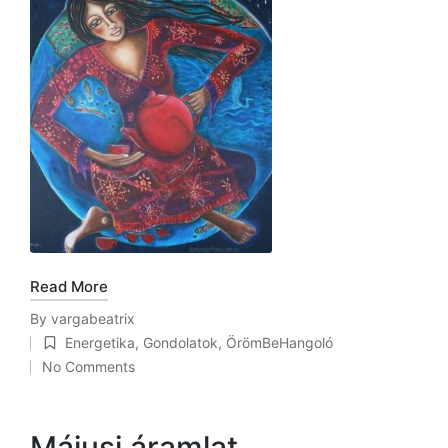
Read More
By
vargabeatrix
Posted
Energetika
,
Gondolatok
,
ÖrömBeHangoló
by
Posted
No Comments
in
Májusi áramlat