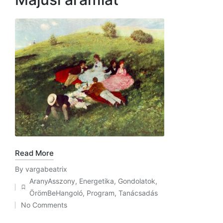
Read More
By
vargabeatrix
Posted
AranyAsszony
,
Energetika
,
Gondolatok
,
by
Posted
ÖrömBeHangoló
,
Program
,
Tanácsadás
in
No Comments