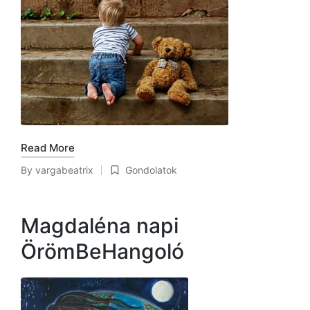
Read More
By
vargabeatrix
Gondolatok
Posted
Posted
by
in
Magdaléna napi
ÖrömBeHangoló