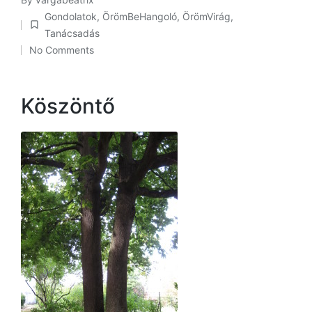
Posted
Gondolatok
,
ÖrömBeHangoló
,
ÖrömVirág
,
by
Posted
Tanácsadás
in
No Comments
Köszöntő