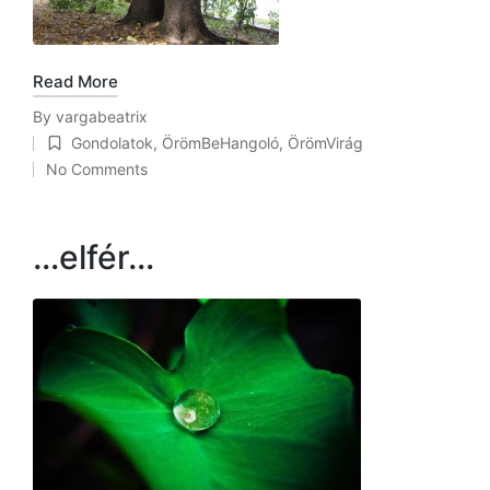
Read More
By
vargabeatrix
Posted
Gondolatok
,
ÖrömBeHangoló
,
ÖrömVirág
by
Posted
No Comments
in
…elfér…