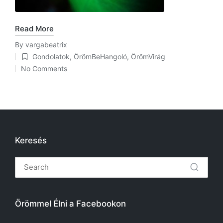
Read More
By
vargabeatrix
Posted
Gondolatok
,
ÖrömBeHangoló
,
ÖrömVirág
by
Posted
No Comments
in
Keresés
Örömmel Élni a Facebookon