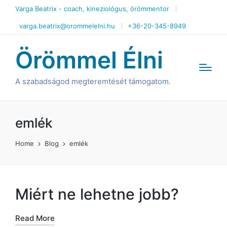
Varga Beatrix - coach, kineziológus, örömmentor
varga.beatrix@orommelelni.hu
+36-20-345-8949
Örömmel Élni
A szabadságod megteremtését támogatom.
emlék
Home
Blog
emlék
Miért ne lehetne jobb?
Read More