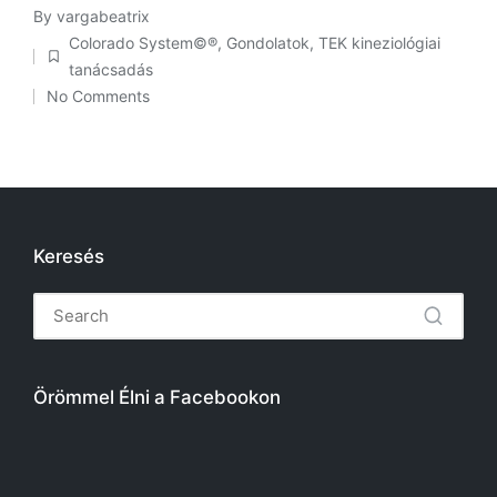
By
vargabeatrix
Posted
Colorado System©®
,
Gondolatok
,
TEK kineziológiai
by
Posted
tanácsadás
in
No Comments
Keresés
Örömmel Élni a Facebookon