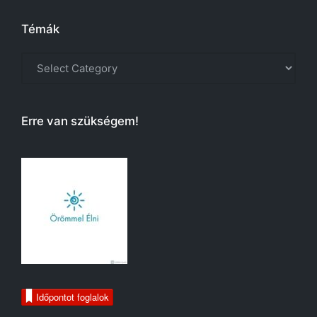
Témák
Témák
Erre van szükségem!
Időpontot foglalok