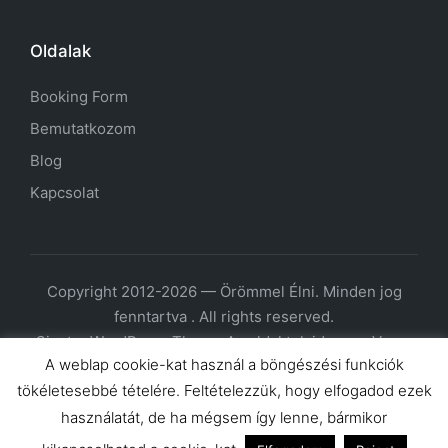
Oldalak
Booking Form
Bemutatkozom
Blog
Kapcsolat
Copyright 2012-2026 — Örömmel Élni. Minden jog
fenntartva . All rights reserved.
Sinatra WordPress Theme
Az oldal tulajdonosa Varga
A weblap cookie-kat használ a böngészési funkciók
Beatrix e.v.; székhely: 2600 Vác, Báthori Miklós u. 11/a;
tökéletesebbé tételére. Feltételezzük, hogy elfogadod ezek
nyt.szám: 34302682; adószám: 66360913-1-33;
stat.számjel: 66360913960923101; felnőttképzési
használatát, de ha mégsem így lenne, bármikor
nyt.szám: B/2020/002250; elérhetőség: