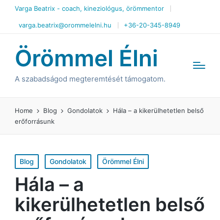
Varga Beatrix - coach, kineziológus, örömmentor
varga.beatrix@orommelelni.hu
+36-20-345-8949
Örömmel Élni
A szabadságod megteremtését támogatom.
Home
Blog
Gondolatok
Hála – a kikerülhetetlen belső
erőforrásunk
Posted
Blog
Gondolatok
Örömmel Élni
in
Hála – a
kikerülhetetlen belső