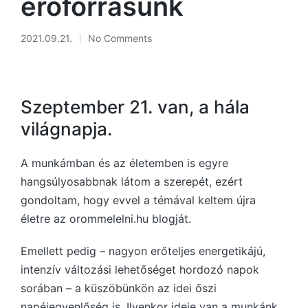
erőforrásunk
2021.09.21.
No Comments
Szeptember 21. van, a hála
világnapja.
A munkámban és az életemben is egyre
hangsúlyosabbnak látom a szerepét, ezért
gondoltam, hogy evvel a témával keltem újra
életre az orommelelni.hu blogját.
Emellett pedig – nagyon erőteljes energetikájú,
intenzív változási lehetőséget hordozó napok
sorában – a küszöbünkön az idei őszi
napéjegyenlőség is. Ilyenkor ideje van a munkánk