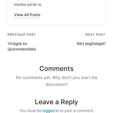
munka során is.
View All Posts
Post
PREVIOUS POST
NEXT POST
Virágok és
Kérj segítséget!
navigation
újrarendeződés
Comments
No comments yet. Why don’t you start the
discussion?
Leave a Reply
You must be
logged in
to post a comment.