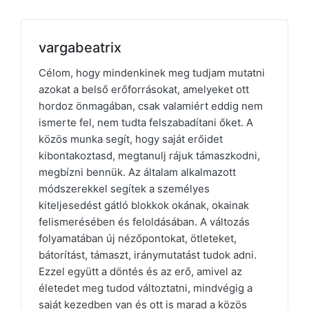
vargabeatrix
Célom, hogy mindenkinek meg tudjam mutatni
azokat a belső erőforrásokat, amelyeket ott
hordoz önmagában, csak valamiért eddig nem
ismerte fel, nem tudta felszabadítani őket. A
közös munka segít, hogy saját erőidet
kibontakoztasd, megtanulj rájuk támaszkodni,
megbízni bennük. Az általam alkalmazott
módszerekkel segítek a személyes
kiteljesedést gátló blokkok okának, okainak
felismerésében és feloldásában. A változás
folyamatában új nézőpontokat, ötleteket,
bátorítást, támaszt, iránymutatást tudok adni.
Ezzel együtt a döntés és az erő, amivel az
életedet meg tudod változtatni, mindvégig a
saját kezedben van és ott is marad a közös