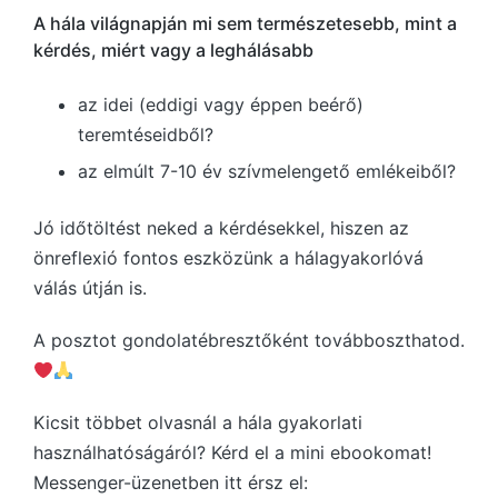
A hála világnapján mi sem természetesebb, mint a
kérdés, miért vagy a leghálásabb
az idei (eddigi vagy éppen beérő)
teremtéseidből?
az elmúlt 7-10 év szívmelengető emlékeiből?
Jó időtöltést neked a kérdésekkel, hiszen az
önreflexió fontos eszközünk a hálagyakorlóvá
válás útján is.
A posztot gondolatébresztőként továbboszthatod.
Kicsit többet olvasnál a hála gyakorlati
használhatóságáról? Kérd el a mini ebookomat!
Messenger-üzenetben itt érsz el: