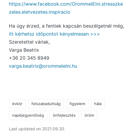
https://www.facebook.com/OrommelElni.stresszke
zeles.eletvezetes.inspiracio
Ha úgy érzed, a fentiek kapcsán beszélgetnél még,
itt kérhetsz időpontot kényelmesen >>>
Szeretettel várlak,
Varga Beatrix
+36 20 345 8949
varga.beatrix@orommelelni.hu
Tags:
évkör
felszabadultság
figyelem
hála
napéjegyenlőség
önfejlesztés
öröm
Last updated on 2021.09.20.