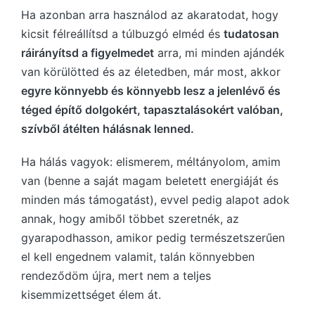
Ha azonban arra használod az akaratodat, hogy
kicsit félreállítsd a túlbuzgó elméd és
tudatosan
ráirányítsd a figyelmedet
arra, mi minden ajándék
van körülötted és az életedben, már most, akkor
egyre könnyebb és könnyebb lesz a jelenlévő és
téged építő dolgokért, tapasztalásokért valóban,
szívből átélten hálásnak lenned.
Ha hálás vagyok: elismerem, méltányolom, amim
van (benne a saját magam beletett energiáját és
minden más támogatást), evvel pedig alapot adok
annak, hogy amiből többet szeretnék, az
gyarapodhasson, amikor pedig természetszerűen
el kell engednem valamit, talán könnyebben
rendeződöm újra, mert nem a teljes
kisemmizettséget élem át.