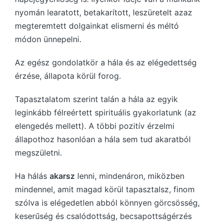
nyomán learatott, betakarított, leszüretelt azaz
megteremtett dolgainkat elismerni és méltó
módon ünnepelni.
Az egész gondolatkör a hála és az elégedettség
érzése, állapota körül forog.
Tapasztalatom szerint talán a hála az egyik
leginkább félreértett spirituális gyakorlatunk (az
elengedés mellett). A többi pozitív érzelmi
állapothoz hasonlóan a hála sem tud akaratból
megszületni.
Ha hálás
akarsz
lenni, mindenáron, miközben
mindennel, amit magad körül tapasztalsz, finom
szólva is elégedetlen abból könnyen görcsösség,
keserűség és csalódottság, becsapottságérzés