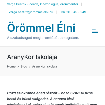
Varga Beatrix - coach, kineziológus, örömmentor
varga.beatrix@orommelelni.hu
+36-20-345-8949
Örömmel Élni
A szabadságod megteremtését támogatom.
AranyKor Iskolája
Home
Blog
AranyKor Iskolája
Hozd szinkronba éned részeit – hozd SZINKRONba
belső és külső világodat. A benned lévő
minőségekkel, erőkkel való együttműködés nyit meg